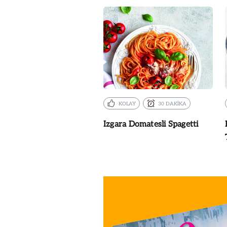
KOLAY
30 DAKİKA
Izgara Domatesli Spagetti