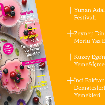
Yunan Adala
Festivali
Zeynep Din
Morlu Yaz Es
Kuzey Ege'n
Yeme&İçme 
İnci Bak'tan
Domatesler
Yemekleri