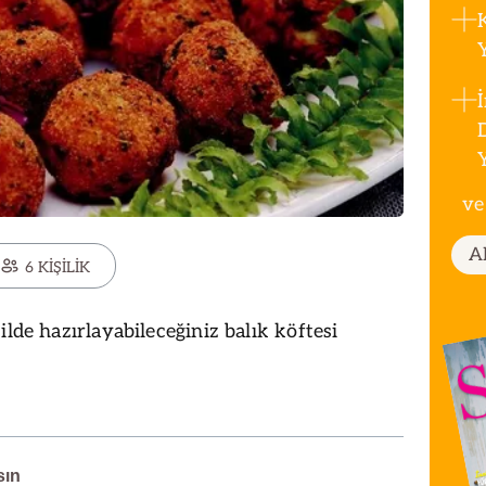
ve
A
6 KİŞİLİK
ilde hazırlayabileceğiniz balık köftesi
sın