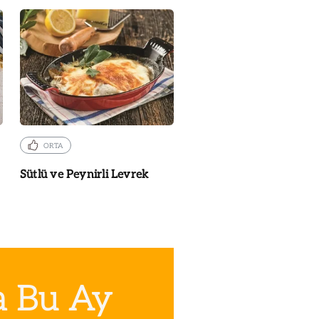
ORTA
Sütlü ve Peynirli Levrek
a Bu Ay