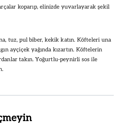
parçalar koparıp, elinizde yuvarlayarak şekil
a, tuz, pul biber, kekik katın. Köfteleri una
zgın ayçiçek yağında kızartın. Köftelerin
danlar takın. Yoğurtlu-peynirli sos ile
n.
çmeyin