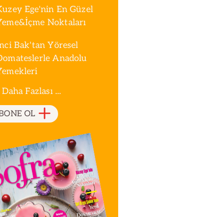
Kuzey Ege'nin En Güzel
Yeme&İçme Noktaları
İnci Bak'tan Yöresel
Domateslerle Anadolu
Yemekleri
 Daha Fazlası ...
BONE OL