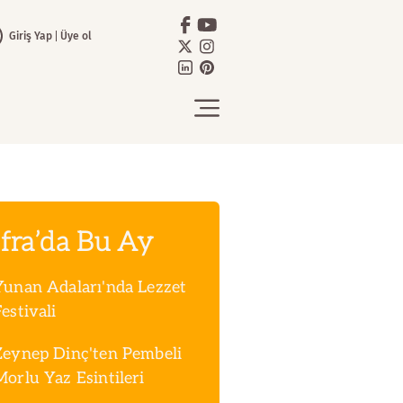
Giriş Yap
Üye ol
fra’da Bu Ay
Yunan Adaları'nda Lezzet
estivali
Zeynep Dinç'ten Pembeli
Morlu Yaz Esintileri