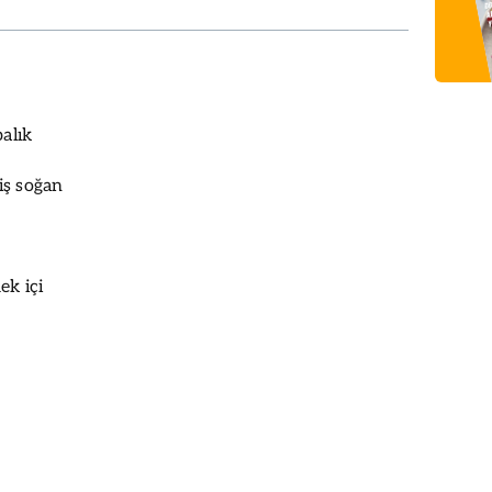
balık
iş soğan
ek içi