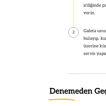
iriliğinde 
verin.
Galeta unun
2
bulayıp, kı
üzerine kür
servis yapı
Denemeden Ge