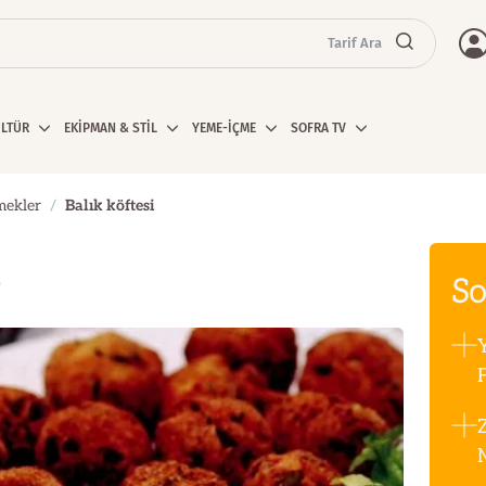
Tarif Ara
ÜLTÜR
EKİPMAN & STİL
YEME-İÇME
SOFRA TV
mekler
Balık köftesi
i
So
F