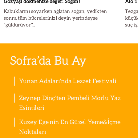
Gözyaşı dökmenize değer: Soğan!
Alo 1
Kabuklarını soyarken ağlatan soğan, yedikten
Tezga
sonra tüm hücrelerinizi deyin yerindeyse
küçük
"güldürüyor"...
suç i
hattı
Sofra’da Bu Ay
Yunan Adaları'nda Lezzet Festivali
Zeynep Dinç'ten Pembeli Morlu Yaz
Esintileri
Kuzey Ege'nin En Güzel Yeme&İçme
Noktaları