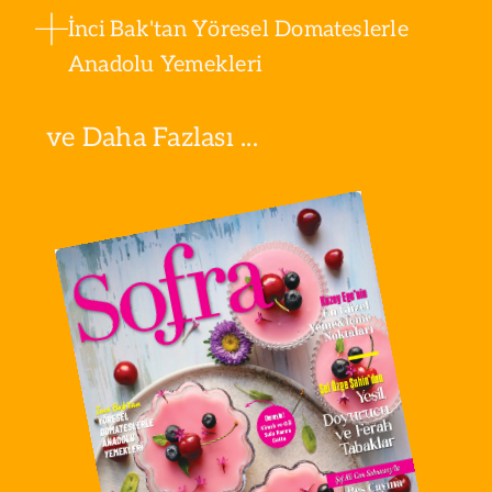
İnci Bak'tan Yöresel Domateslerle
Anadolu Yemekleri
ve Daha Fazlası ...