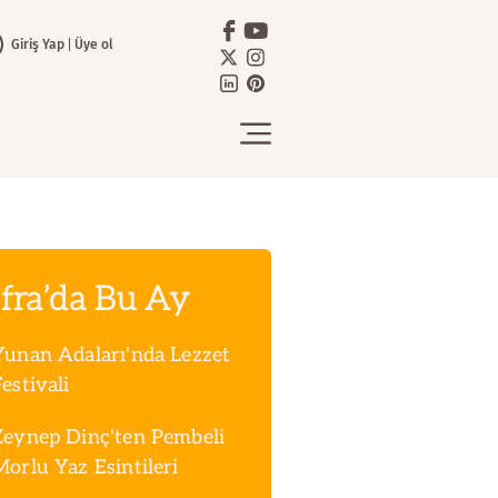
Giriş Yap
Üye ol
fra’da Bu Ay
Yunan Adaları'nda Lezzet
estivali
Zeynep Dinç'ten Pembeli
Morlu Yaz Esintileri