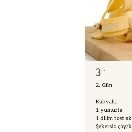
3
4
2. Gün
Kahvaltı
1 yumurta
1 dilim tost e
Şekersiz çay/