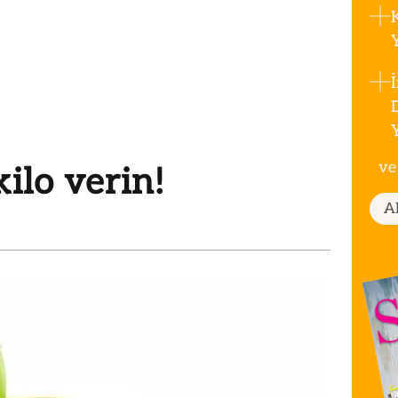
ve
ilo verin!
A