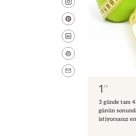
1
4
3 günde tam 4.
günün sonunda
istiyorsanız en