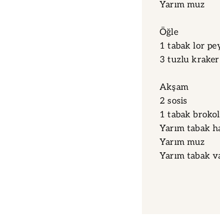
Yarım muz
Öğle
1 tabak lor pe
3 tuzlu kraker
Akşam
2 sosis
1 tabak broko
Yarım tabak h
Yarım muz
Yarım tabak va