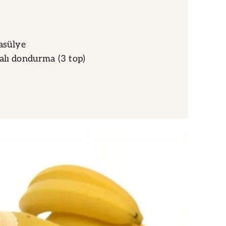
fasülye
alı dondurma (3 top)