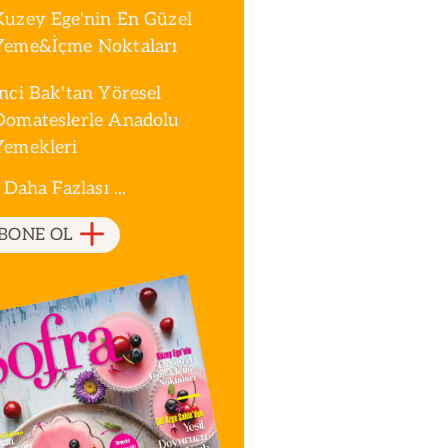
Kuzey Ege'nin En Güzel
Yeme&İçme Noktaları
İnci Bak'tan Yöresel
Domateslerle Anadolu
Yemekleri
 Daha Fazlası ...
BONE OL