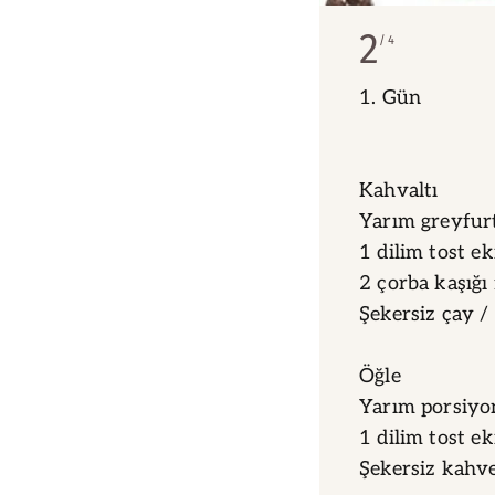
2
4
1. Gün
Kahvaltı
Yarım greyfur
1 dilim tost e
2 çorba kaşığı 
Şekersiz çay /
Öğle
Yarım porsiyon
1 dilim tost e
Şekersiz kahv