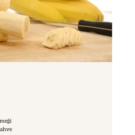
kmeği
kahve