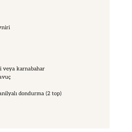
yniri
li veya karnabahar
avuç
nilyalı dondurma (2 top)