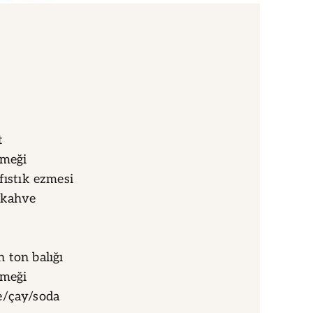
t
kmeği
fıstık ezmesi
 kahve
 ton balığı
kmeği
e/çay/soda