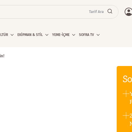
Tarif Ara
ÜLTÜR
EKİPMAN & STİL
YEME-İÇME
SOFRA TV
in!
So
F